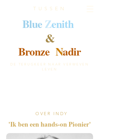
TUSSEN
B
lue
Z
enith
&
Bronze
N
adir
DE TERUGKEER NAAR VERWEVEN
LEVEN
OVER INDY
'Ik ben een hands-on Pionier'