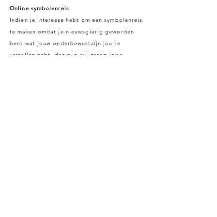
Online symbolenreis
Indien je interesse hebt om een symbolenreis
te maken omdat je nieuwsgierig geworden
bent wat jouw onderbewustzijn jou te
vertellen hebt, dan zijn wij graag jouw
reisbegeleider. Deze techniek leent zicht
uitermate goed om online te ondergaan.
Lekker comfortabel opstijgen vanuit jouw
veilige omgeving. We zien elkaar in de
shuttle; klaar om op te stijgen voor een
verrassende symbolenreis.