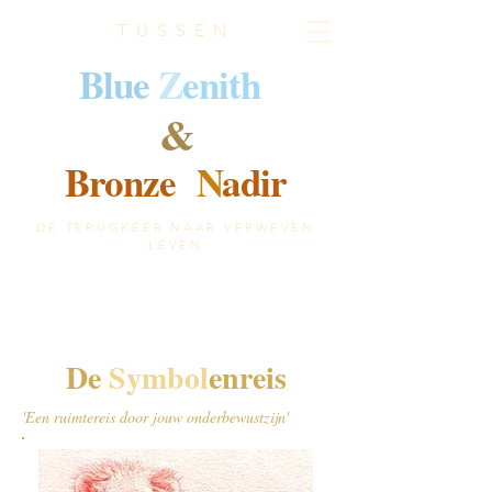
TUSSEN
B
lue
Z
enith
&
Bronze
N
adir
DE TERUGKEER NAAR VERWEVEN
LEVEN
De
Symbol
enreis
'Een ruimtereis door jouw onderbewustzijn'