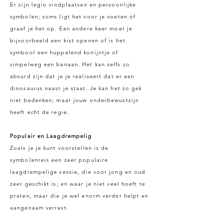
Er zijn legio vindplaatsen en persoonlijke
symbolen; soms ligt het voor je voeten of
graaf je het op. Een andere keer moet je
bijvoorbeeld een kist openen of is het
symbool een huppelend konijntje of
simpelweg een banaan. Het kan zelfs zo
absurd zijn dat je je realiseert dat er een
dinosaurus naast je staat. Je kan het zo gek
niet bedenken; maar jouw onderbewustzijn
heeft echt de regie.
Populair en Laagdrempelig
Zoals je je kunt voorstellen is de
symbolenreis een zeer populaire
laagdrempelige sessie, die voor jong en oud
zeer geschikt is; en waar je niet veel hoeft te
praten, maar die je wel enorm verder helpt en
aangenaam verrast.