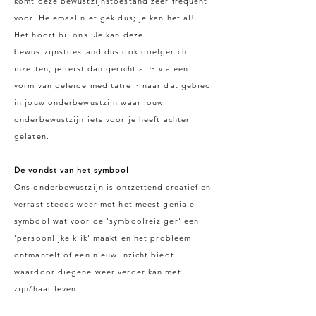
komt deze bewustzijnstoestand zeer frequent
voor. Helemaal niet gek dus; je kan het al!
Het hoort bij ons. Je kan deze
bewustzijnstoestand dus ook doelgericht
inzetten; je reist dan gericht af ~ via een
vorm van geleide meditatie ~ naar dat gebied
in jouw onderbewustzijn waar jouw
onderbewustzijn iets voor je heeft achter
gelaten.
De vondst van het symbool
Ons onderbewustzijn is ontzettend creatief en
verrast steeds weer met het meest geniale
symbool wat voor de 'symboolreiziger' een
'persoonlijke klik' maakt en het probleem
ontmantelt of een nieuw inzicht biedt
waardoor diegene weer verder kan met
zijn/haar leven.